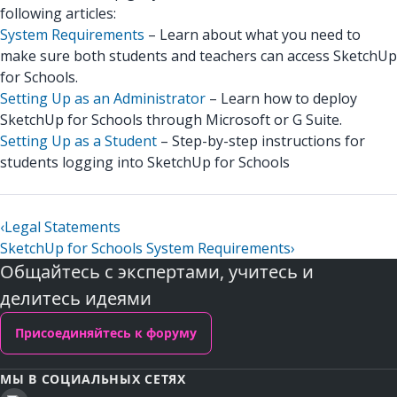
following articles:
System Requirements
– Learn about what you need to
make sure both students and teachers can access SketchUp
for Schools.
Setting Up as an Administrator
– Learn how to deploy
SketchUp for Schools through Microsoft or G Suite.
Setting Up as a Student
– Step-by-step instructions for
students logging into SketchUp for Schools
‹
Legal Statements
SketchUp for Schools System Requirements
›
Общайтесь с экспертами, учитесь и
делитесь идеями
Присоединяйтесь к форуму
МЫ В СОЦИАЛЬНЫХ СЕТЯХ