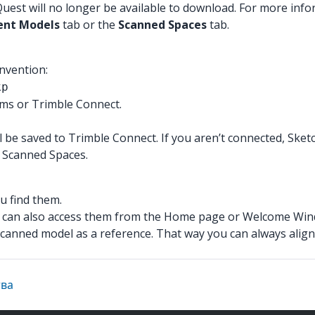
est will no longer be available to download. For more info
ent Models
tab or the
Scanned Spaces
tab.
nvention:
kp
rms or Trimble Connect.
l be saved to Trimble Connect. If you aren’t connected, Sketch
d Scanned Spaces.
u find them.
 can also access them from the Home page or Welcome Wind
scanned model as a reference. That way you can always align 
тва