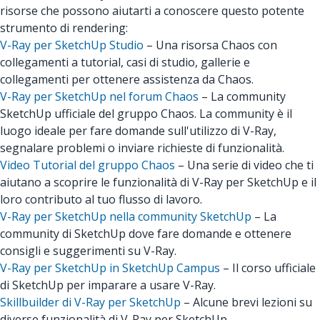
risorse che possono aiutarti a conoscere questo potente
strumento di rendering:
V-Ray per SketchUp Studio
– Una risorsa Chaos con
collegamenti a tutorial, casi di studio, gallerie e
collegamenti per ottenere assistenza da Chaos.
V-Ray per SketchUp nel forum Chaos
– La community
SketchUp ufficiale del gruppo Chaos. La community è il
luogo ideale per fare domande sull'utilizzo di V-Ray,
segnalare problemi o inviare richieste di funzionalità.
Video Tutorial del gruppo Chaos
– Una serie di video che ti
aiutano a scoprire le funzionalità di V-Ray per SketchUp e il
loro contributo al tuo flusso di lavoro.
V-Ray per SketchUp nella community SketchUp
– La
community di SketchUp dove fare domande e ottenere
consigli e suggerimenti su V-Ray.
V-Ray per SketchUp in SketchUp Campus
– Il corso ufficiale
di SketchUp per imparare a usare V-Ray.
Skillbuilder di V-Ray per SketchUp
– Alcune brevi lezioni su
diverse funzionalità di V-Ray per SketchUp.