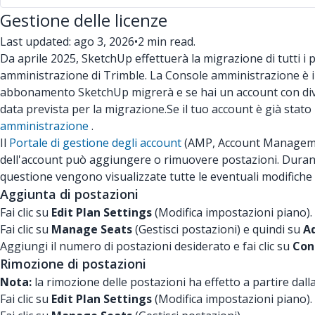
Gestione delle licenze
Last updated: ago 3, 2026
•
2 min read.
Da aprile 2025, SketchUp effettuerà la migrazione di tutti i
amministrazione di Trimble. La Console amministrazione è il 
abbonamento SketchUp migrerà e se hai un account con dive
data prevista per la migrazione.
Se il tuo account è già stat
amministrazione
.
Il
Portale di gestione degli account
(AMP, Account Management 
dell'account può aggiungere o rimuovere postazioni. Durante
questione vengono visualizzate tutte le eventuali modifiche
Aggiunta di postazioni
Fai clic su
Edit Plan Settings
(Modifica impostazioni piano).
Fai clic su
Manage Seats
(Gestisci postazioni) e quindi su
Ad
Aggiungi il numero di postazioni desiderato e fai clic su
Con
Rimozione di postazioni
Nota:
la rimozione delle postazioni ha effetto a partire da
Fai clic su
Edit Plan Settings
(Modifica impostazioni piano).