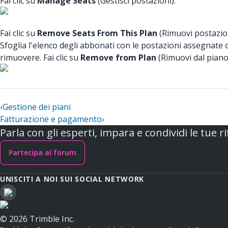
Fai clic su
Manage Seats
(Gestisci postazioni).
Fai clic su
Remove Seats From This Plan
(Rimuovi postazion
Sfoglia l'elenco degli abbonati con le postazioni assegnate o
rimuovere. Fai clic su
Remove from Plan
(Rimuovi dal piano
‹
Gestione dei piani
Fatturazione e pagamento
›
Parla con gli esperti, impara e condividi le tue ri
Partecipa al forum
UNISCITI A NOI SUI SOCIAL NETWORK
© 2026 Trimble Inc.