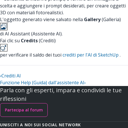
scelta e aggiungere i prompt desiderati, per creare oggetti
3D con materiali fotorealistici.
L'oggetto generato viene salvato nella
Gallery
(Galleria)
di AI Assistant (Assistente AI).
Fai clic su
Credits
(Crediti)
per verificare il saldo dei tuoi
crediti per l'AI di SketchUp
.
‹
Crediti AI
Funzione Help (Guida) dall'assistente AI
›
Parla con gli esperti, impara e condividi le tue
riflessioni
Partecipa al forum
UNISCITI A NOI SUI SOCIAL NETWORK