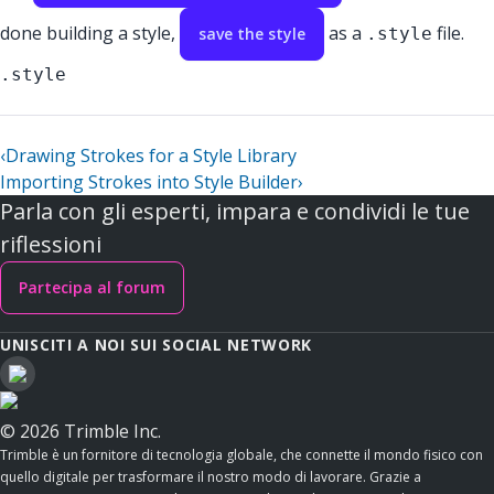
done building a style,
as a
file.
save the style
.style
.style
‹
Drawing Strokes for a Style Library
Importing Strokes into Style Builder
›
Parla con gli esperti, impara e condividi le tue
riflessioni
Partecipa al forum
UNISCITI A NOI SUI SOCIAL NETWORK
© 2026 Trimble Inc.
Trimble è un fornitore di tecnologia globale, che connette il mondo fisico con
quello digitale per trasformare il nostro modo di lavorare. Grazie a