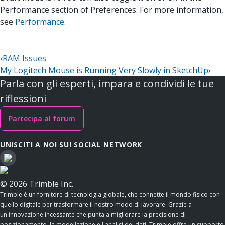
Performance section of Preferences. For more information,
see
Performance
.
‹
RAM Issues
My Logitech Mouse is Running Very Slowly in SketchUp
›
Parla con gli esperti, impara e condividi le tue
riflessioni
Partecipa al forum
UNISCITI A NOI SUI SOCIAL NETWORK
© 2026 Trimble Inc.
Trimble è un fornitore di tecnologia globale, che connette il mondo fisico con
quello digitale per trasformare il nostro modo di lavorare. Grazie a
un'innovazione incessante che punta a migliorare la precisione di
posizionamento, la modellazione e l'analisi dei dati, Trimble offre un supporto