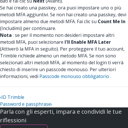
dati e fai clic su
Next
(Avanti).
Se hai creato una passkey, ora puoi impostare uno o più
metodi MFA aggiuntivi. Se non hai creato una passkey, devi
impostare almeno due metodi MFA. Fai clic su
Count Me In
(Includimi) per continuare.
Nota
: se per il momento non desideri impostare altri
metodi MFA, puoi selezionare
I'll Enable MFA Later
(Attiverò la MFA in seguito). Per proteggere il tuo account,
Trimble richiede almeno un metodo MFA. Se non sono
selezionati altri metodi MFA, al momento del login ti verrà
chiesto di inserire un passcode monouso. Per ulteriori
informazioni, vedi
Passcode monouso obbligatorio
.
‹
ID Trimble
Password e passphrase
›
Parla con gli esperti, impara e condividi le tue
riflessioni