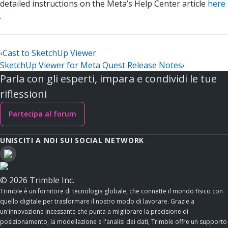
detailed instructions on the Meta’s Help Center article
here
.
‹
Cast to SketchUp Viewer
SketchUp Viewer for Meta Quest Release Notes
›
Parla con gli esperti, impara e condividi le tue
riflessioni
Partecipa al forum
UNISCITI A NOI SUI SOCIAL NETWORK
© 2026 Trimble Inc.
Trimble è un fornitore di tecnologia globale, che connette il mondo fisico con
quello digitale per trasformare il nostro modo di lavorare. Grazie a
un'innovazione incessante che punta a migliorare la precisione di
posizionamento, la modellazione e l'analisi dei dati, Trimble offre un supporto