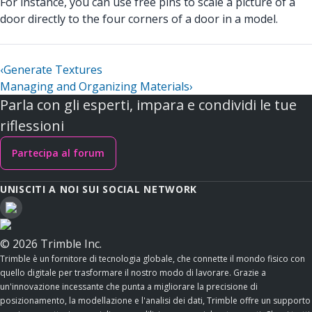
For instance, you can use free pins to scale a picture of a
door directly to the four corners of a door in a model.
‹
Generate Textures
Managing and Organizing Materials
›
Parla con gli esperti, impara e condividi le tue
riflessioni
Partecipa al forum
UNISCITI A NOI SUI SOCIAL NETWORK
© 2026 Trimble Inc.
Trimble è un fornitore di tecnologia globale, che connette il mondo fisico con
quello digitale per trasformare il nostro modo di lavorare. Grazie a
un'innovazione incessante che punta a migliorare la precisione di
posizionamento, la modellazione e l'analisi dei dati, Trimble offre un supporto