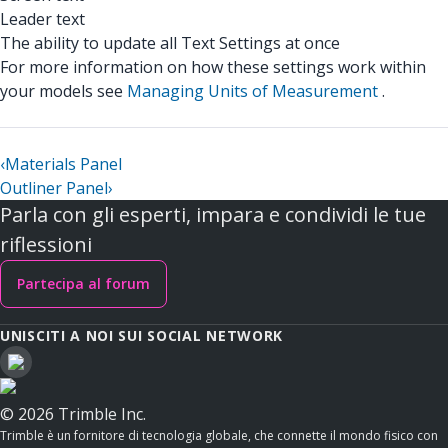
Leader text
The ability to update all Text Settings at once
For more information on how these settings work within
your models see
Managing Units of Measurement
.
‹
Materials Panel
Outliner Panel
›
Parla con gli esperti, impara e condividi le tue
riflessioni
Partecipa al forum
UNISCITI A NOI SUI SOCIAL NETWORK
© 2026 Trimble Inc.
Trimble è un fornitore di tecnologia globale, che connette il mondo fisico con