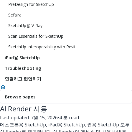
PreDesign for SketchUp
Sefaira
SketchUp용 V-Ray
Scan Essentials for SketchUp
SketchUp Interoperability with Revit
iPad용 SketchUp
Troubleshooting
연결하고 협업하기
Browse pages
AI Render 사용
Last updated: 7월 15, 2026
•
4 분 read.
데스크톱용 SketchUp, iPad용 SketchUp, 웹용 SketchUp 모두
AI Render를 제공합니다. AI Render의 액세스 및 사용 방법은