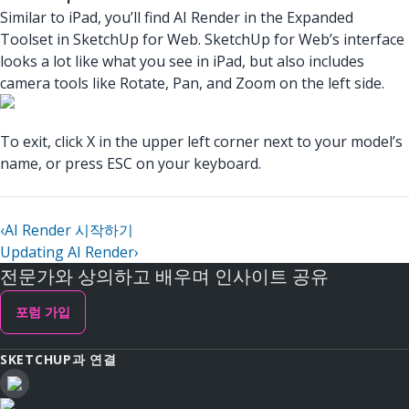
Similar to iPad, you’ll find AI Render in the Expanded
Toolset in SketchUp for Web. SketchUp for Web’s interface
looks a lot like what you see in iPad, but also includes
camera tools like Rotate, Pan, and Zoom on the left side.
To exit, click X in the upper left corner next to your model’s
name, or press ESC on your keyboard.
‹
AI Render 시작하기
Updating AI Render
›
전문가와 상의하고 배우며 인사이트 공유
포럼 가입
SKETCHUP과 연결