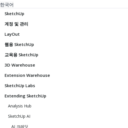
한국어
SketchUp
계정 및 관리
LayOut
웹용 SketchUp
교육용 SketchUp
3D Warehouse
Extension Warehouse
SketchUp Labs
Extending SketchUp
Analysis Hub
SketchUp AI
AI 크레딧