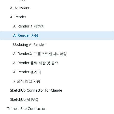
AI Assistant
AI Render
AI Render 시작하기
AI Render 사용
Updating AI Render
AI Render의 프롬프트 엔지니어링
AI Render 출력 저장 및 공유
AI Render 갤러리
기술적 참고 사항
SketchUp Connector for Claude
SketchUp AI FAQ
Trimble Site Contractor