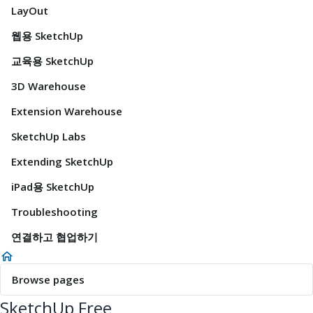
LayOut
웹용 SketchUp
교육용 SketchUp
3D Warehouse
Extension Warehouse
SketchUp Labs
Extending SketchUp
iPad용 SketchUp
Troubleshooting
연결하고 협업하기
Browse pages
SketchUp Free