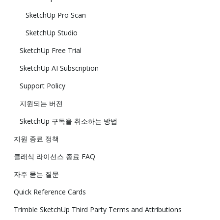
SketchUp Pro Scan
SketchUp Studio
SketchUp Free Trial
SketchUp AI Subscription
Support Policy
지원되는 버전
SketchUp 구독을 취소하는 방법
지원 종료 정책
클래식 라이선스 종료 FAQ
자주 묻는 질문
Quick Reference Cards
Trimble SketchUp Third Party Terms and Attributions