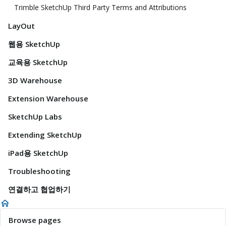
Trimble SketchUp Third Party Terms and Attributions
LayOut
웹용 SketchUp
교육용 SketchUp
3D Warehouse
Extension Warehouse
SketchUp Labs
Extending SketchUp
iPad용 SketchUp
Troubleshooting
연결하고 협업하기
Browse pages