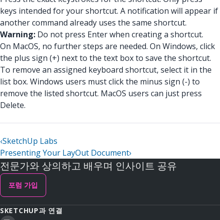
keys intended for your shortcut. A notification will appear if
another command already uses the same shortcut.
Warning:
Do not press Enter when creating a shortcut.
On MacOS, no further steps are needed. On Windows, click
the plus sign (+) next to the text box to save the shortcut.
To remove an assigned keyboard shortcut, select it in the
list box. Windows users must click the minus sign (-) to
remove the listed shortcut. MacOS users can just press
Delete.
‹
SketchUp Labs
Presenting Your LayOut Document
›
전문가와 상의하고 배우며 인사이트 공유
포럼 가입
SKETCHUP과 연결