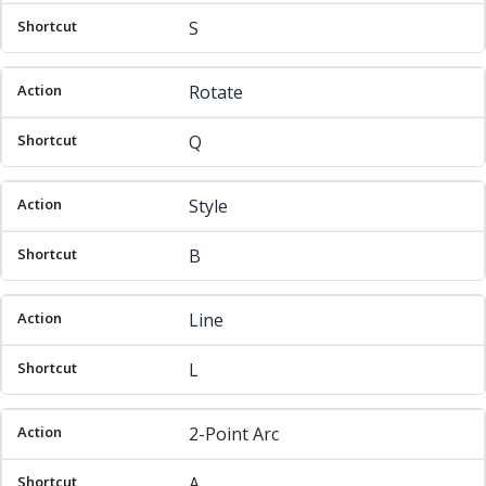
S
Rotate
Q
Style
B
Line
L
2-Point Arc
A