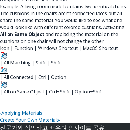
Example: A living room model contains two identical chairs.
The cushions in the chairs aren’t connected faces but all
share the same material. You would like to see what one
would look like with different colored cushions. Activating
All on Same Object
and replacing the material on the
cushions on one chair will not change the other.
Icon
|
Function
|
Windows Shortcut
|
MacOS Shortcut
|
All Matching
|
Shift
|
Shift
|
All Connected
|
Ctrl
|
Option
|
All on Same Object
|
Ctrl+Shift
|
Option+Shift
‹
Applying Materials
Create Your Own Materials
›
전문가와 상의하고 배우며 인사이트 공유