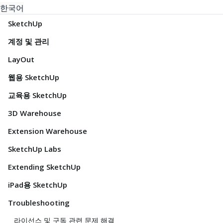
한국어
SketchUp
계정 및 관리
LayOut
웹용 SketchUp
교육용 SketchUp
3D Warehouse
Extension Warehouse
SketchUp Labs
Extending SketchUp
iPad용 SketchUp
Troubleshooting
라이선스 및 구독 관련 문제 해결