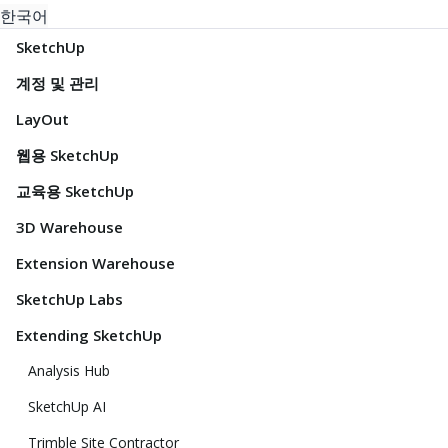
한국어
SketchUp
계정 및 관리
LayOut
웹용 SketchUp
교육용 SketchUp
3D Warehouse
Extension Warehouse
SketchUp Labs
Extending SketchUp
Analysis Hub
SketchUp AI
Trimble Site Contractor