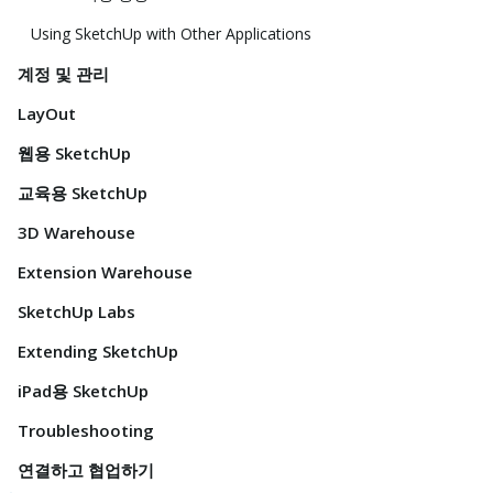
Using SketchUp with Other Applications
계정 및 관리
LayOut
웹용 SketchUp
교육용 SketchUp
3D Warehouse
Extension Warehouse
SketchUp Labs
Extending SketchUp
iPad용 SketchUp
Troubleshooting
연결하고 협업하기