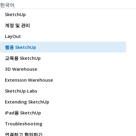
한국어
SketchUp
계정 및 관리
LayOut
웹용 SketchUp
교육용 SketchUp
3D Warehouse
Extension Warehouse
SketchUp Labs
Extending SketchUp
iPad용 SketchUp
Troubleshooting
연결하고 협업하기