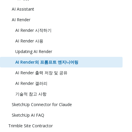
AI Assistant
AI Render
AI Render 시작하기
AI Render 사용
Updating AI Render
AI Render의 프롬프트 엔지니어링
AI Render 출력 저장 및 공유
AI Render 갤러리
기술적 참고 사항
SketchUp Connector for Claude
SketchUp AI FAQ
Trimble Site Contractor