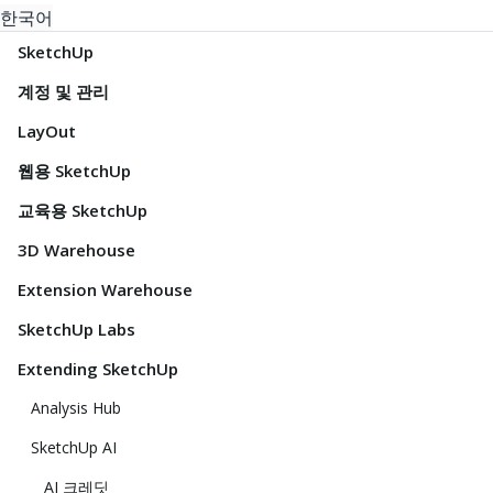
한국어
SketchUp
계정 및 관리
LayOut
웹용 SketchUp
교육용 SketchUp
3D Warehouse
Extension Warehouse
SketchUp Labs
Extending SketchUp
Analysis Hub
SketchUp AI
AI 크레딧