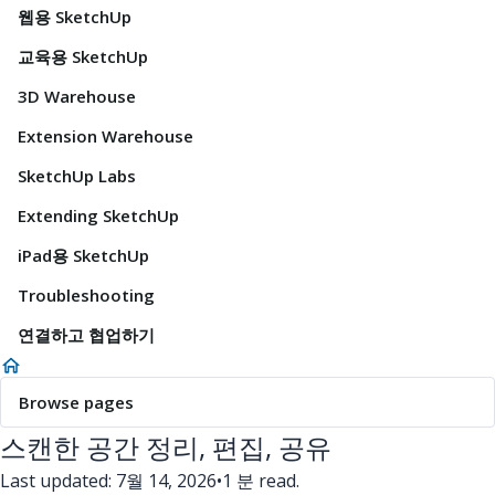
웹용 SketchUp
교육용 SketchUp
3D Warehouse
Extension Warehouse
SketchUp Labs
Extending SketchUp
iPad용 SketchUp
Troubleshooting
연결하고 협업하기
Browse pages
스캔한 공간 정리, 편집, 공유
Last updated: 7월 14, 2026
•
1 분 read.