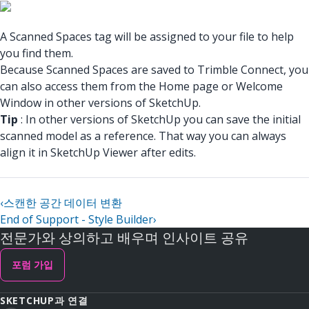
A Scanned Spaces tag will be assigned to your file to help
you find them.
Because Scanned Spaces are saved to Trimble Connect, you
can also access them from the Home page or Welcome
Window in other versions of SketchUp.
Tip
: In other versions of SketchUp you can save the initial
scanned model as a reference. That way you can always
align it in SketchUp Viewer after edits.
‹
스캔한 공간 데이터 변환
End of Support - Style Builder
›
전문가와 상의하고 배우며 인사이트 공유
포럼 가입
SKETCHUP과 연결