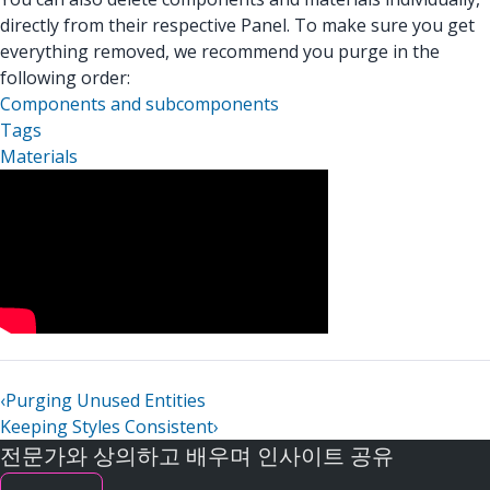
directly from their respective Panel. To make sure you get
everything removed, we recommend you purge in the
following order:
Components and subcomponents
Tags
Materials
‹
Purging Unused Entities
Keeping Styles Consistent
›
전문가와 상의하고 배우며 인사이트 공유