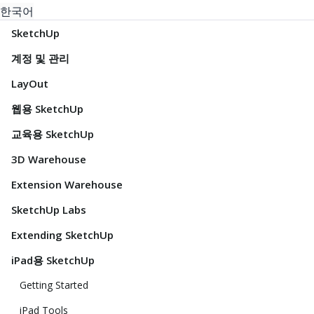
한국어
SketchUp
계정 및 관리
LayOut
웹용 SketchUp
교육용 SketchUp
3D Warehouse
Extension Warehouse
SketchUp Labs
Extending SketchUp
iPad용 SketchUp
Getting Started
iPad Tools