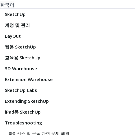
한국어
SketchUp
계정 및 관리
LayOut
웹용 SketchUp
교육용 SketchUp
3D Warehouse
Extension Warehouse
SketchUp Labs
Extending SketchUp
iPad용 SketchUp
Troubleshooting
라이선스 및 구독 관련 문제 해결