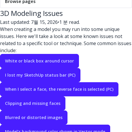
Browse pages
3D Modeling Issues
Last updated: 7월 15, 2026
•
1 분 read.
When creating a model you may run into some unique
issues. Here we'll take a look at some known issues not
related to a specific tool or technique. Some common issues
include:
White or black box around cursor
I lost my SketchUp status bar (PC)
When I select a face, the reverse face is selected (PC)
Clipping and missing faces
Blurred or distorted images
Model's background color shown in Vector mode