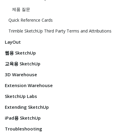
제품 질문
Quick Reference Cards
Trimble SketchUp Third Party Terms and Attributions
LayOut
웹용 SketchUp
교육용 SketchUp
3D Warehouse
Extension Warehouse
SketchUp Labs
Extending SketchUp
iPad용 SketchUp
Troubleshooting