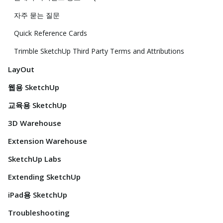
자주 묻는 질문
Quick Reference Cards
Trimble SketchUp Third Party Terms and Attributions
LayOut
웹용 SketchUp
교육용 SketchUp
3D Warehouse
Extension Warehouse
SketchUp Labs
Extending SketchUp
iPad용 SketchUp
Troubleshooting