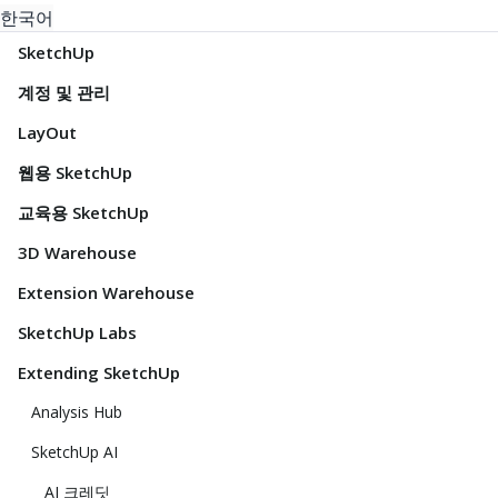
한국어
SketchUp
계정 및 관리
LayOut
웹용 SketchUp
교육용 SketchUp
3D Warehouse
Extension Warehouse
SketchUp Labs
Extending SketchUp
Analysis Hub
SketchUp AI
AI 크레딧