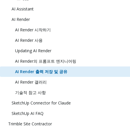
AI Assistant
AI Render
AI Render 시작하기
AI Render 사용
Updating AI Render
AI Render의 프롬프트 엔지니어링
AI Render 출력 저장 및 공유
AI Render 갤러리
기술적 참고 사항
SketchUp Connector for Claude
SketchUp AI FAQ
Trimble Site Contractor