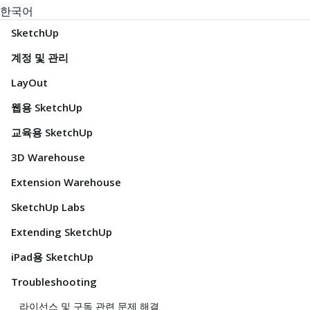
한국어
SketchUp
계정 및 관리
LayOut
웹용 SketchUp
교육용 SketchUp
3D Warehouse
Extension Warehouse
SketchUp Labs
Extending SketchUp
iPad용 SketchUp
Troubleshooting
라이선스 및 구독 관련 문제 해결