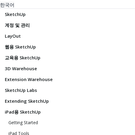
한국어
SketchUp
계정 및 관리
LayOut
웹용 SketchUp
교육용 SketchUp
3D Warehouse
Extension Warehouse
SketchUp Labs
Extending SketchUp
iPad용 SketchUp
Getting Started
iPad Tools