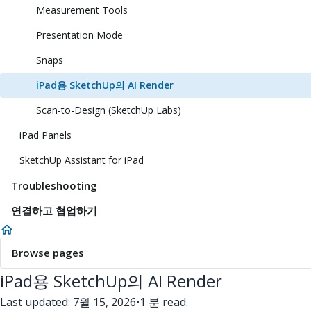
Measurement Tools
Presentation Mode
Snaps
iPad용 SketchUp의 AI Render
Scan-to-Design (SketchUp Labs)
iPad Panels
SketchUp Assistant for iPad
Troubleshooting
연결하고 협업하기
Browse pages
iPad용 SketchUp의 AI Render
Last updated: 7월 15, 2026
•
1 분 read.