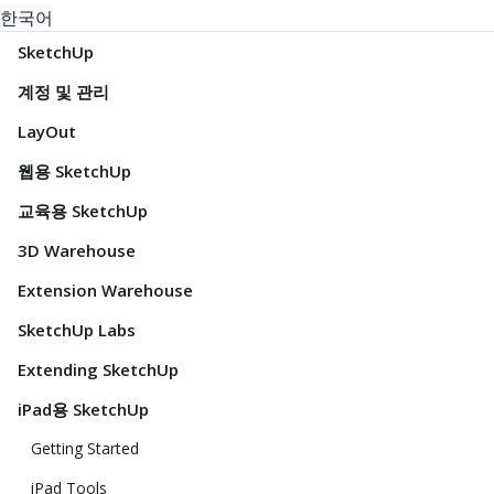
한국어
SketchUp
계정 및 관리
LayOut
웹용 SketchUp
교육용 SketchUp
3D Warehouse
Extension Warehouse
SketchUp Labs
Extending SketchUp
iPad용 SketchUp
Getting Started
iPad Tools