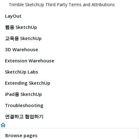
Trimble SketchUp Third Party Terms and Attributions
LayOut
웹용 SketchUp
교육용 SketchUp
3D Warehouse
Extension Warehouse
SketchUp Labs
Extending SketchUp
iPad용 SketchUp
Troubleshooting
연결하고 협업하기
Browse pages