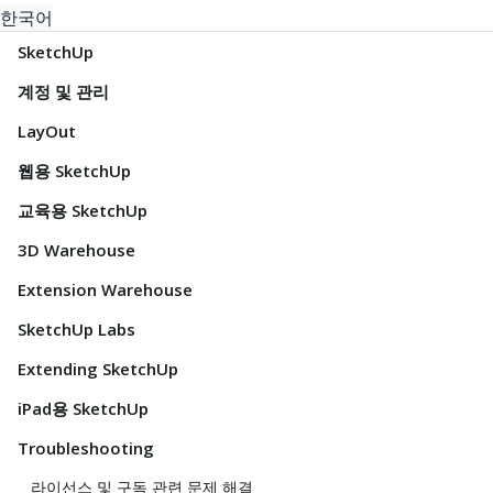
한국어
SketchUp
계정 및 관리
LayOut
웹용 SketchUp
교육용 SketchUp
3D Warehouse
Extension Warehouse
SketchUp Labs
Extending SketchUp
iPad용 SketchUp
Troubleshooting
라이선스 및 구독 관련 문제 해결