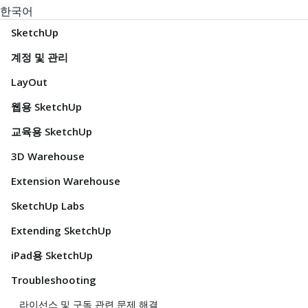
한국어
SketchUp
계정 및 관리
LayOut
웹용 SketchUp
교육용 SketchUp
3D Warehouse
Extension Warehouse
SketchUp Labs
Extending SketchUp
iPad용 SketchUp
Troubleshooting
라이선스 및 구독 관련 문제 해결