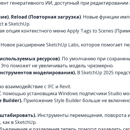
нт генеративного ИИ, доступный при редактировании 
ние)
,
Reload (Повторная загрузка)
. Новые функции имп
t в SketchUp.
вая опция контекстного меню Apply Tags to Scenes (При
. Новое расширение SketchUp Labs, которое помогает п
еиспользуемых ресурсов)
. По умолчанию при сохранен
. Это поможет не увеличивать модель чрезмерно.
инструментов моделирования).
В SketchUp 2025 предс
 взаимодействие с IFC и Revit.
 помощью установщика Windows подписчики Studio могут
 Builder).
Приложение Style Builder больше не включено
сштабировать).
Инструменты перемещения, поворота 
как в SketchUp.
ъединения и разделения теперь помогут разделить се