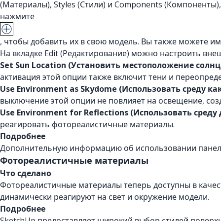
(Материалы), Styles (Стили) и Components (Компоненты)
нажмите
, чтобы добавить их в свою модель. Вы также можете 
На вкладке Edit (Редактирование) можно настроить вн
Set Sun Location (Установить местоположение солнц
активация этой опции также включит тени и переопредел
Use Environment as Skydome (Использовать среду как
выключение этой опции не повлияет на освещение, со
Use Environment for Reflections (Использовать сред
реагировать фотореалистичные материалы.
Подробнее
Дополнительную информацию об использовании панели 
Фотореалистичные материалы
Что сделано
Фотореалистичные материалы теперь доступны в качест
динамически реагируют на свет и окружение модели.
Подробнее
SketchUp предоставляет широкий выбор стилей поверхн