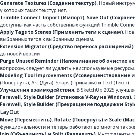
Generate Textures
(Создание текстур).
Новый инструме
у которых таких текстур нет.
Trimble
Connect
:
Import (Импорт)
,
Save
Out (Сохране
доступны как часть собственных функций Trimble Connec
Apply Tags to Scenes (Применить теги к сценам)
. Но
выбранных тегов к выбранным сценам.
Extension Migrator (Средство переноса расширений)
до новой версии.
Purge Unused Reminder (Напоминание об очистке н
вопросом, следует ли удалить неиспользуемые ресурсы
Modeling Tool Improvements (Усовершенствование 
(Повернуть), Arc (Дуга), Snaps (Привязки) и Text (Текст).
Улучшения взаимодействия.
В SketchUp 2025 улучшено
Farewell, Style Builder (Установка V-Ray на Windows).
С
Farewell, Style Builder (Прекращение поддержки Style
LayOut
Move (Переместить), Rotate (Повернуть) и Scale (Ма
функциональности и теперь работают во многом так же, 
Join (Объединить) и Split (Разделить).
Инструменты об