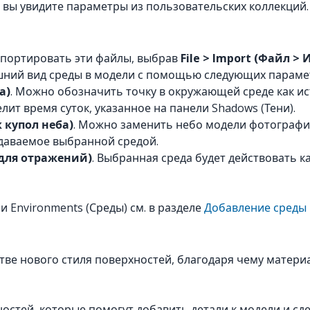
, вы увидите параметры из пользовательских коллекций.
импортировать эти файлы, выбрав
File > Import (Файл >
ешний вид среды в модели с помощью следующих параме
а)
. Можно обозначить точку в окружающей среде как ис
ит время суток, указанное на панели Shadows (Тени).
 купол неба)
. Можно заменить небо модели фотограф
здаваемое выбранной средой.
у для отражений)
. Выбранная среда будет действовать к
Environments (Среды) см. в разделе
Добавление среды 
ве нового стиля поверхностей, благодаря чему материа
остей, которые помогут добавить детали к модели и сд