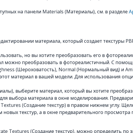
пных на панели Materials (Материалы), см. в разделе
A
актировании материала, который создает текстуры PBR 
пользовать, но вы хотите преобразовать его в фотореа
иал можно преобразовать в фотореалистичный. С помощ
ghness (Шероховатость), Normal (Нормальный вид) и Am
тот материал в вашей модели. Для использования опции
риалы), выберите материал, который вы хотите преобраз
и) для выбора материала в окне моделирования. Предва
xtures (Создание текстур) в правом нижнем углу. Щелк
 новых текстур, а в окне предварительного просмотра 
e Textures (Создание текстур), можно определить по з