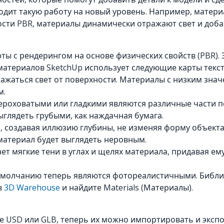
одит такую работу на новый уровень. Например, материа
сти PBR, материалы динамически отражают свет и доба
ы с рендерингом на основе физических свойств (PBR). 
атериалов SketchUp использует следующие карты текст
тражаться свет от поверхности. Материалы с низким зна
м.
шероховатыми или гладкими являются различные части 
глядеть грубыми, как наждачная бумага.
ь, создавая иллюзию глубины, не изменяя форму объект
 материал будет выглядеть неровным.
дает мягкие тени в углах и щелях материала, придавая е
 умолчанию теперь являются фотореалистичными. Библ
в
3D Warehouse
и найдите Materials (Материалы).
ле USD или GLB, теперь их можно импортировать и экспо