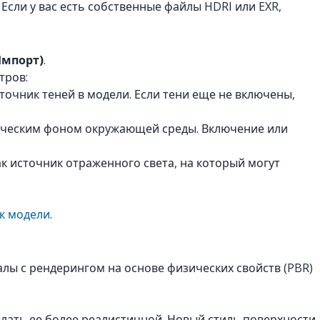
 Если у вас есть собственные файлы HDRI или EXR,
 Импорт)
.
тров:
точник теней в модели. Если тени еще не включены,
ическим фоном окружающей среды. Включение или
ак источник отраженного света, на который могут
к модели
.
лы с рендерингом на основе физических свойств (PBR)
елать ее более реалистичной. Новый стиль поверхности