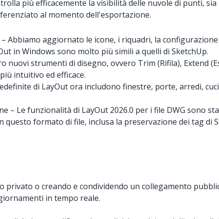
ntrolla più efficacemente la visibilità delle nuvole di punti,
referenziato al momento dell'esportazione.
– Abbiamo aggiornato le icone, i riquadri, la configurazione 
yOut in Windows sono molto più simili a quelli di SketchUp.
o nuovi strumenti di disegno, ovvero Trim (Rifila), Extend (E
ù intuitivo ed efficace.
redefinite di LayOut ora includono finestre, porte, arredi, cuc
 – Le funzionalità di LayOut 2026.0 per i file DWG sono state
questo formato di file, inclusa la preservazione dei tag di S
to privato o creando e condividendo un collegamento pubblico
giornamenti in tempo reale.