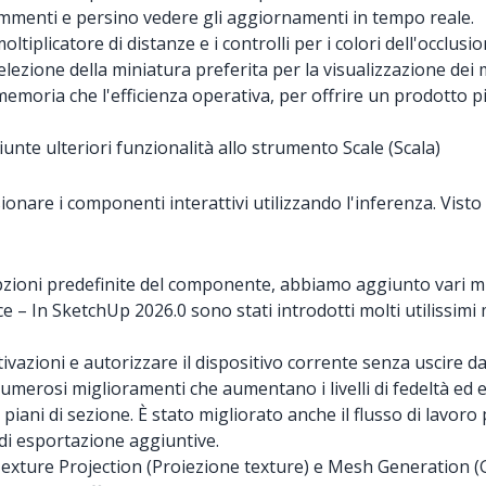
ommenti e persino vedere gli aggiornamenti in tempo reale.
tiplicatore di distanze e i controlli per i colori dell'occlusio
selezione della miniatura preferita per la visualizzazione dei m
moria che l'efficienza operativa, per offrire un prodotto più
nte ulteriori funzionalità allo strumento Scale (Scala)
onare i componenti interattivi utilizzando l'inferenza. Visto
e opzioni predefinite del componente, abbiamo aggiunto vari m
e – In SketchUp 2026.0 sono stati introdotti molti utilissimi
ttivazioni e autorizzare il dispositivo corrente senza uscire
umerosi miglioramenti che aumentano i livelli di fedeltà ed e
iani di sezione. È stato migliorato anche il flusso di lavoro
i di esportazione aggiuntive.
 Texture Projection (Proiezione texture) e Mesh Generation (