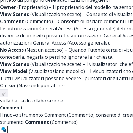
privato dispongono delle autorizzazioni seguenti:
Owner
(Proprietario) – Il proprietario del modello ha sempre
View Scenes
(Visualizzazione scene) – Consente di visualizz
Comment
(Commento) – Consente di lasciare commenti, utilizz
Le autorizzazioni General Access (Accesso generale) determi
disporre di un invito privato. Le autorizzazioni General Acc
autorizzazioni General Access (Accesso generale):
No Access
(Nessun accesso) – Quando l'utente cerca di visual
concederla, negarla o persino ignorare la richiesta.
View Scenes
(Visualizzazione scene) – I visualizzatori che 
View Model
(Visualizzazione modello) – I visualizzatori ch
Tutti i visualizzatori possono vedere i puntatori degli altri
Cursor
(Nascondi puntatore)
sulla barra di collaborazione.
Commenti
Il nuovo strumento Comment (Commento) consente di creare i
strumento
Comment
(Commento)