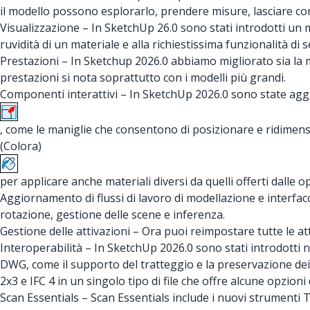
il modello possono esplorarlo, prendere misure, lasciare c
Visualizzazione – In SketchUp 26.0 sono stati introdotti un mol
ruvidità di un materiale e alla richiestissima funzionalità di 
Prestazioni – In Sketchup 2026.0 abbiamo migliorato sia la me
prestazioni si nota soprattutto con i modelli più grandi.
Componenti interattivi – In SketchUp 2026.0 sono state aggiu
, come le maniglie che consentono di posizionare e ridimensi
(Colora)
per applicare anche materiali diversi da quelli offerti dall
Aggiornamento di flussi di lavoro di modellazione e interfacc
rotazione, gestione delle scene e inferenza.
Gestione delle attivazioni – Ora puoi reimpostare tutte le a
Interoperabilità – In SketchUp 2026.0 sono stati introdotti n
DWG, come il supporto del tratteggio e la preservazione dei p
2x3 e IFC 4 in un singolo tipo di file che offre alcune opzion
Scan Essentials – Scan Essentials include i nuovi strumenti