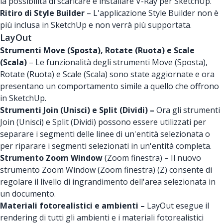
la possibilità di scaricare e installare V-Ray per SketchUp.
Ritiro di Style Builder
– L'applicazione Style Builder non è
più inclusa in SketchUp e non verrà più supportata.
LayOut
Strumenti Move (Sposta), Rotate (Ruota) e Scale
(Scala)
– Le funzionalità degli strumenti Move (Sposta),
Rotate (Ruota) e Scale (Scala) sono state aggiornate e ora
presentano un comportamento simile a quello che offrono
in SketchUp.
Strumenti Join (Unisci) e Split (Dividi) –
Ora gli strumenti
Join (Unisci) e Split (Dividi) possono essere utilizzati per
separare i segmenti delle linee di un'entità selezionata o
per riparare i segmenti selezionati in un'entità completa.
Strumento Zoom Window
(Zoom finestra) – Il nuovo
strumento Zoom Window (Zoom finestra) (Z) consente di
regolare il livello di ingrandimento dell'area selezionata in
un documento.
Materiali fotorealistici e ambienti –
LayOut esegue il
rendering di tutti gli ambienti e i materiali fotorealistici