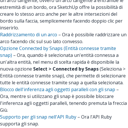
un arco tangente, ovvero un arco tangente a entrambe le
estremità di un bordo, ora SketchUp offre la possibilità di
creare lo stesso arco anche per le altre intersezioni del
bordo sulla faccia, semplicemente facendo doppio clic per
inserirlo.
Raddrizzamento di un arco
– Ora è possibile raddrizzare un
arco facendo clic sul suo lato convesso.
Opzione Connected by Snaps (Entità connesse tramite
snap)
– Ora, quando è selezionata un'entità connessa a
un'altra entità, nel menu di scelta rapida è disponibile la
nuova opzione
Select > Connected by Snaps
(Seleziona >
Entità connesse tramite snap), che permette di selezionare
tutte le entità connesse tramite snap a quella selezionata.
Blocco dell'inferenza agli oggetti paralleli con gli snap
–
Ora, mentre si utilizzano gli snap è possibile bloccare
l'inferenza agli oggetti paralleli, tenendo premuta la freccia
Giù.
Supporto per gli snap nell'API Ruby
– Ora l'API Ruby
supporta gli snap.