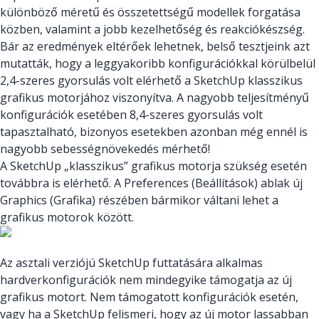
különböző méretű és összetettségű modellek forgatása
közben, valamint a jobb kezelhetőség és reakciókészség.
Bár az eredmények eltérőek lehetnek, belső tesztjeink azt
mutatták, hogy a leggyakoribb konfigurációkkal körülbelül
2,4-szeres gyorsulás volt elérhető a SketchUp klasszikus
grafikus motorjához viszonyítva. A nagyobb teljesítményű
konfigurációk esetében 8,4-szeres gyorsulás volt
tapasztalható, bizonyos esetekben azonban még ennél is
nagyobb sebességnövekedés mérhető!
A SketchUp „klasszikus” grafikus motorja szükség esetén
továbbra is elérhető. A Preferences (Beállítások) ablak új
Graphics (Grafika) részében bármikor váltani lehet a
grafikus motorok között.
Az asztali verziójú SketchUp futtatására alkalmas
hardverkonfigurációk nem mindegyike támogatja az új
grafikus motort. Nem támogatott konfigurációk esetén,
vagy ha a SketchUp felismeri, hogy az új motor lassabban