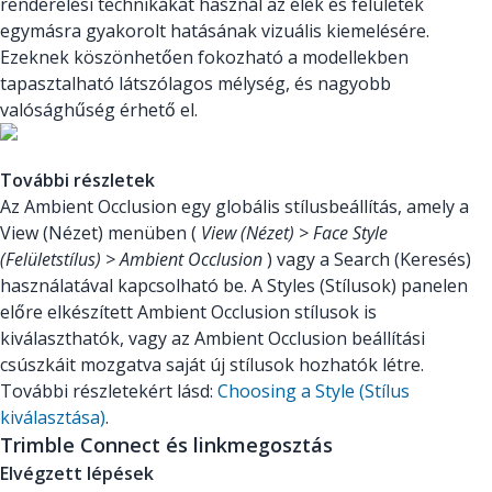
renderelési technikákat használ az élek és felületek
egymásra gyakorolt hatásának vizuális kiemelésére.
Ezeknek köszönhetően fokozható a modellekben
tapasztalható látszólagos mélység, és nagyobb
valósághűség érhető el.
További részletek
Az Ambient Occlusion egy globális stílusbeállítás, amely a
View (Nézet) menüben (
View (Nézet) > Face Style
(Felületstílus) > Ambient Occlusion
) vagy a Search (Keresés)
használatával kapcsolható be. A Styles (Stílusok) panelen
előre elkészített Ambient Occlusion stílusok is
kiválaszthatók, vagy az Ambient Occlusion beállítási
csúszkáit mozgatva saját új stílusok hozhatók létre.
További részletekért lásd:
Choosing a Style (Stílus
kiválasztása)
.
Trimble Connect és linkmegosztás
Elvégzett lépések