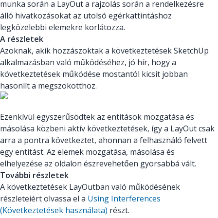
munka során a LayOut a rajzolás során a rendelkezésre
álló hivatkozásokat az utolsó egérkattintáshoz
legközelebbi elemekre korlátozza.
A részletek
Azoknak, akik hozzászoktak a következtetések SketchUp
alkalmazásban való működéséhez, jó hír, hogy a
következtetések működése mostantól kicsit jobban
hasonlít a megszokotthoz.
Ezenkívül egyszerűsödtek az entitások mozgatása és
másolása közbeni aktív következtetések, így a LayOut csak
arra a pontra következtet, ahonnan a felhasználó felvett
egy entitást. Az elemek mozgatása, másolása és
elhelyezése az oldalon észrevehetően gyorsabbá vált.
További részletek
A következtetések LayOutban való működésének
részleteiért olvassa el a
Using Interferences
(Következtetések használata)
részt.