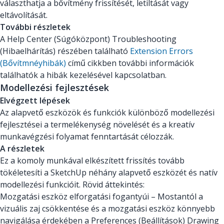
választhatja a bővítmény frissítését, letiltását vagy
eltávolítását.
További részletek
A Help Center (Súgóközpont) Troubleshooting
(Hibaelhárítás) részében található
Extension Errors
(Bővítmnéyhibák)
című cikkben további információk
találhatók a hibák kezelésével kapcsolatban.
Modellezési fejlesztések
Elvégzett lépések
Az alapvető eszközök és funkciók különböző modellezési
fejlesztései a termelékenység növelését és a kreatív
munkavégzési folyamat fenntartását célozzák.
A részletek
Ez a komoly munkával elkészített frissítés tovább
tökéletesíti a SketchUp néhány alapvető eszközét és natív
modellezési funkcióit. Rövid áttekintés:
Mozgatási eszköz elforgatási fogantyúi – Mostantól a
vizuális zaj csökkentése és a mozgatási eszköz könnyebb
navigálása érdekében a Preferences (Beállítások) Drawing