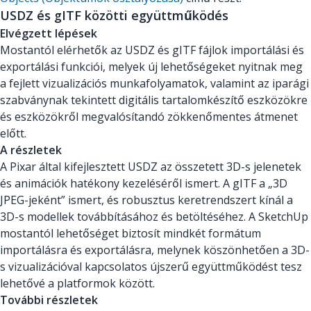
USDZ és gITF közötti együttműködés
Elvégzett lépések
Mostantól elérhetők az USDZ és gITF fájlok importálási és
exportálási funkciói, melyek új lehetőségeket nyitnak meg
a fejlett vizualizációs munkafolyamatok, valamint az iparági
szabványnak tekintett digitális tartalomkészítő eszközökre
és eszközökről megvalósítandó zökkenőmentes átmenet
előtt.
A részletek
A Pixar által kifejlesztett USDZ az összetett 3D-s jelenetek
és animációk hatékony kezeléséről ismert. A gITF a „3D
JPEG-jeként” ismert, és robusztus keretrendszert kínál a
3D-s modellek továbbításához és betöltéséhez. A SketchUp
mostantól lehetőséget biztosít mindkét formátum
importálásra és exportálásra, melynek köszönhetően a 3D-
s vizualizációval kapcsolatos újszerű együttműködést tesz
lehetővé a platformok között.
További részletek