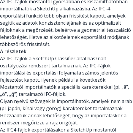
Az IFC-fájlok mostantól gyorsabban és kiszámíthatóbban
importálhatók a SketchUp alkalmazásba. Az IFC-4-
exportálási funkció több olyan frissítést kapott, amelyek
segítik az adatok konzisztenciájának és az optimalizált
fájloknak a megőrzését, beleértve a geometriai tesszaláció
lehetőségét, illetve az alkotóelemek exportálási módjának
többszörös frissítését.
A részletek
Az IFC-fájlok a SketchUp Classifier által használt
osztályozási rendszert tartalmaznak. Az IFC-fájlok
importálási és exportálási folyamata számos jelentős
fejlesztést kapott, ilyenek például a következők:
Mostantól importálhatók a speciális karakterekkel (pl. „ã”,
„ó”, „ğ”) tartalmazó IFC-fájlok.
Olyan nyelvű szövegek is importálhatók, amelyek nem arab
(pl. japán, kínai vagy görög) karaktereket tartalmaznak.
Hozzáadtuk annak lehetőségét, hogy az importáláskor a
rendszer megőrizze a rajz origóját.
Az IFC4-fájlok exportálásakor a SketchUp mostantól