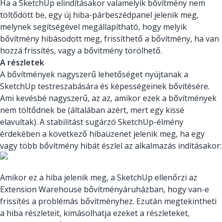
Ha a SketchUp elindításakor valamelyik bővítmény nem
töltődött be, egy új hiba-párbeszédpanel jelenik meg,
melynek segítségével megállapítható, hogy melyik
bővítmény hibásodott meg, frissíthető a bővítmény, ha van
hozzá frissítés, vagy a bővítmény törölhető.
A részletek
A bővítmények nagyszerű lehetőséget nyújtanak a
SketchUp testreszabására és képességeinek bővítésére.
Ami kevésbé nagyszerű, az az, amikor ezek a bővítmények
nem töltődnek be (általában azért, mert egy kissé
elavultak). A stabilitást sugárzó SketchUp-élmény
érdekében a következő hibaüzenet jelenik meg, ha egy
vagy több bővítmény hibát észlel az alkalmazás indításakor:
Amikor ez a hiba jelenik meg, a SketchUp ellenőrzi az
Extension Warehouse bővítményáruházban, hogy van-e
frissítés a problémás bővítményhez. Ezután megtekintheti
a hiba részleteit, kimásolhatja ezeket a részleteket,