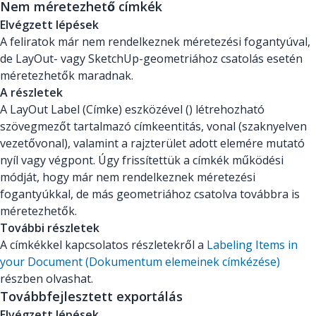
Nem méretezhető címkék
Elvégzett lépések
A feliratok már nem rendelkeznek méretezési fogantyúval,
de LayOut- vagy SketchUp-geometriához csatolás esetén
méretezhetők maradnak.
A részletek
A LayOut Label (Címke) eszközével () létrehozható
szövegmezőt tartalmazó címkeentitás, vonal (szaknyelven
vezetővonal), valamint a rajzterület adott elemére mutató
nyíl vagy végpont. Úgy frissítettük a címkék működési
módját, hogy már nem rendelkeznek méretezési
fogantyúkkal, de más geometriához csatolva továbbra is
méretezhetők.
További részletek
A címkékkel kapcsolatos részletekről a
Labeling Items in
your Document (Dokumentum elemeinek címkézése)
részben olvashat.
Továbbfejlesztett exportálás
Elvégzett lépések