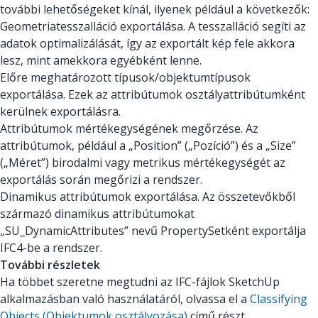
további lehetőségeket kínál, ilyenek például a következők:
Geometriatesszalláció exportálása. A tesszalláció segíti az
adatok optimalizálását, így az exportált kép fele akkora
lesz, mint amekkora egyébként lenne.
Előre meghatározott típusok/objektumtípusok
exportálása. Ezek az attribútumok osztályattribútumként
kerülnek exportálásra.
Attribútumok mértékegységének megőrzése. Az
attribútumok, például a „Position” („Pozíció”) és a „Size”
(„Méret”) birodalmi vagy metrikus mértékegységét az
exportálás során megőrizi a rendszer.
Dinamikus attribútumok exportálása. Az összetevőkből
származó dinamikus attribútumokat
„SU_DynamicAttributes” nevű PropertySetként exportálja
IFC4-be a rendszer.
További részletek
Ha többet szeretne megtudni az IFC-fájlok SketchUp
alkalmazásban való használatáról, olvassa el a
Classifying
Objects (Objektumok osztályozása)
című részt.