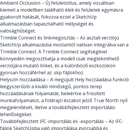
Ambient Occlusion – Új felületstílus, amely vizuálisan
kiemeli a modellben található élek és felületek egymásra
gyakorolt hatását, fokozva ezzel a SketchUp
alkalmazásban tapasztalható mélységet és
valósághűséget.
Trimble Connect és linkmegosztás – Az asztali verziójú
SketchUp alkalmazásba mostantól natívan integrálva van a
Trimble Connect. A Trimble Connect segítségével
könnyedén megoszthatja a modell csak megtekinthető
verziójára mutató linket, és a különböző eszközökön
gyorsan hozzáférhet az .skp fájlokhoz.
Helyszín hozzáadása – A megújult Hely hozzáadása funkció
leegyszerűsíti a kiváló minőségű, pontos terep
hozzáadásának folyamatát, beleértve a frissített
munkafolyamatot, a földrajzi északot jelző True North nyíl
megjelenítését, illetve a továbbfejlesztett importálási
lehetőségeket.
Továbbfejlesztett IFC-importálás és -exportálás – Az IFC-
fájlok SketchUpba való importálása gyorsabbá és