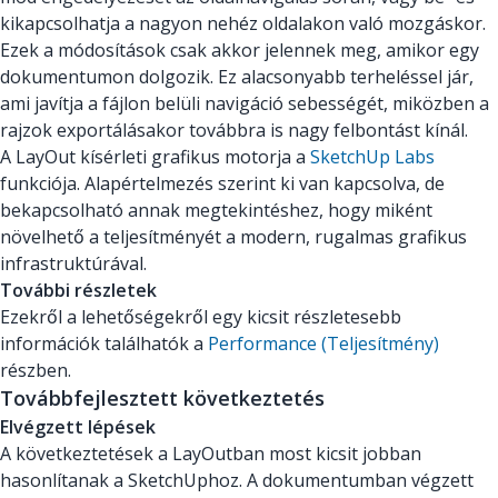
kikapcsolhatja a nagyon nehéz oldalakon való mozgáskor.
Ezek a módosítások csak akkor jelennek meg, amikor egy
dokumentumon dolgozik. Ez alacsonyabb terheléssel jár,
ami javítja a fájlon belüli navigáció sebességét, miközben a
rajzok exportálásakor továbbra is nagy felbontást kínál.
A LayOut kísérleti grafikus motorja a
SketchUp Labs
funkciója. Alapértelmezés szerint ki van kapcsolva, de
bekapcsolható annak megtekintéshez, hogy miként
növelhető a teljesítményét a modern, rugalmas grafikus
infrastruktúrával.
További részletek
Ezekről a lehetőségekről egy kicsit részletesebb
információk találhatók a
Performance (Teljesítmény)
részben.
Továbbfejlesztett következtetés
Elvégzett lépések
A következtetések a LayOutban most kicsit jobban
hasonlítanak a SketchUphoz. A dokumentumban végzett