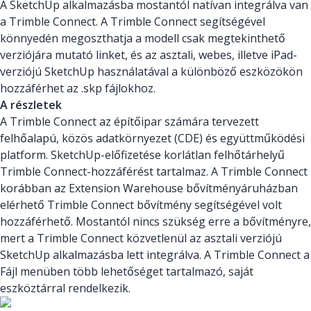
A SketchUp alkalmazásba mostantól natívan integrálva van
a Trimble Connect. A Trimble Connect segítségével
könnyedén megoszthatja a modell csak megtekinthető
verziójára mutató linket, és az asztali, webes, illetve iPad-
verziójú SketchUp használatával a különböző eszközökön
hozzáférhet az .skp fájlokhoz.
A részletek
A Trimble Connect az építőipar számára tervezett
felhőalapú, közös adatkörnyezet (CDE) és együttműködési
platform. SketchUp-előfizetése korlátlan felhőtárhelyű
Trimble Connect-hozzáférést tartalmaz. A Trimble Connect
korábban az Extension Warehouse bővítményáruházban
elérhető Trimble Connect bővítmény segítségével volt
hozzáférhető. Mostantól nincs szükség erre a bővítményre,
mert a Trimble Connect közvetlenül az asztali verziójú
SketchUp alkalmazásba lett integrálva. A Trimble Connect a
Fájl menüben több lehetőséget tartalmazó, saját
eszköztárral rendelkezik.