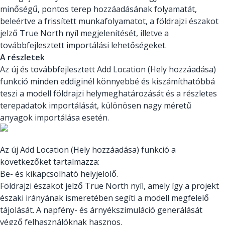
minőségű, pontos terep hozzáadásának folyamatát,
beleértve a frissített munkafolyamatot, a földrajzi északot
jelző True North nyíl megjelenítését, illetve a
továbbfejlesztett importálási lehetőségeket.
A részletek
Az új és továbbfejlesztett Add Location (Hely hozzáadása)
funkció minden eddiginél könnyebbé és kiszámíthatóbbá
teszi a modell földrajzi helymeghatározását és a részletes
terepadatok importálását, különösen nagy méretű
anyagok importálása esetén.
Az új Add Location (Hely hozzáadása) funkció a
következőket tartalmazza:
Be- és kikapcsolható helyjelölő.
Földrajzi északot jelző True North nyíl, amely így a projekt
északi irányának ismeretében segíti a modell megfelelő
tájolását. A napfény- és árnyékszimuláció generálását
végző felhasználóknak hasznos.