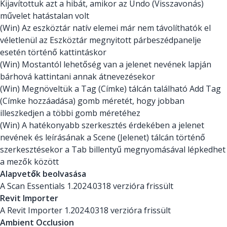
Kijavítottuk azt a hibát, amikor az Undo (Visszavonás)
művelet hatástalan volt
(Win) Az eszköztár natív elemei már nem távolíthatók el
véletlenül az Eszköztár megnyitott párbeszédpanelje
esetén történő kattintáskor
(Win) Mostantól lehetőség van a jelenet nevének lapján
bárhová kattintani annak átnevezésekor
(Win) Megnöveltük a Tag (Címke) tálcán található Add Tag
(Címke hozzáadása) gomb méretét, hogy jobban
illeszkedjen a többi gomb méretéhez
(Win) A hatékonyabb szerkesztés érdekében a jelenet
nevének és leírásának a Scene (Jelenet) tálcán történő
szerkesztésekor a Tab billentyű megnyomásával lépkedhet
a mezők között
Alapvetők beolvasása
A Scan Essentials 1.2024.0318 verzióra frissült
Revit Importer
A Revit Importer 1.2024.0318 verzióra frissült
Ambient Occlusion