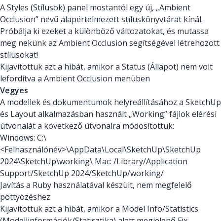
A Styles (Stílusok) panel mostantól egy új, „Ambient
Occlusion” nevű alapértelmezett stíluskönyvtárat kínál.
Próbálja ki ezeket a különböző változatokat, és mutassa
meg nekünk az Ambient Occlusion segítségével létrehozott
stílusokat!
Kijavítottuk azt a hibát, amikor a Status (Állapot) nem volt
lefordítva a Ambient Occlusion menüben
Vegyes
A modellek és dokumentumok helyreállításához a SketchUp
és Layout alkalmazásban használt „Working” fájlok elérési
útvonalát a következő útvonalra módosítottuk:
Windows: C:\
<Felhasználónév>\AppData\Local\SketchUp\SketchUp
2024\SketchUp\working\ Mac: /Library/Application
Support/SketchUp 2024/SketchUp/working/
Javítás a Ruby használatával készült, nem megfelelő
pöttyözéshez
Kijavítottuk azt a hibát, amikor a Model Info/Statistics
(Modellinformációk/Statisztika) alatt megjelenő Fix