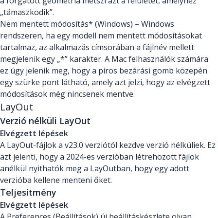
a forgatott geometria metszi azt a felületet, amelyhez
„támaszkodik”.
Nem mentett módosítás* (Windows) – Windows
rendszeren, ha egy modell nem mentett módosításokat
tartalmaz, az alkalmazás címsorában a fájlnév mellett
megjelenik egy „*” karakter. A Mac felhasználók számára
ez úgy jelenik meg, hogy a piros bezárási gomb közepén
egy szürke pont látható, amely azt jelzi, hogy az elvégzett
módosítások még nincsenek mentve.
LayOut
Verzió nélküli LayOut
Elvégzett lépések
A LayOut-fájlok a v23.0 verziótól kezdve verzió nélküliek. Ez
azt jelenti, hogy a 2024-es verzióban létrehozott fájlok
anélkül nyithatók meg a LayOutban, hogy egy adott
verzióba kellene menteni őket.
Teljesítmény
Elvégzett lépések
A Preferences (Beállítások) új beállításkészlete olyan