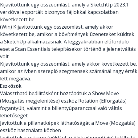
Kijavítottunk egy összeomlást, amely a SketchUp 2023.1
verzióval exportált bizonyos fájlokkal kapcsolatban
következett be.
(Win) Kijavítottunk egy összeomlást, amely akkor
következett be, amikor a bővítmények üzeneteket küldtek
a SketchUp alkalmazásnak. A leggyakrabban előforduló
eset a Scan Essentials telepítésekor történő a jelenetváltás
volt.
Kijavítottunk egy összeomlást, amely akkor következett be,
amikor az ívben szereplő szegmensek számánál nagy érték
lett megadva.
Eszközök
Választható beállításként hozzáadtuk a Show Move
(Mozgatás megjelenítése) eszköz Rotation (Elforgatás)
fogantyúit, valamint a billentyűparanccsal való váltás
lehetőségét
Javítottuk a pillanatképek láthatóságát a Move (Mozgatás)
eszköz használata közben
Javítottuk a csúcson (például az élek végpontjain) található