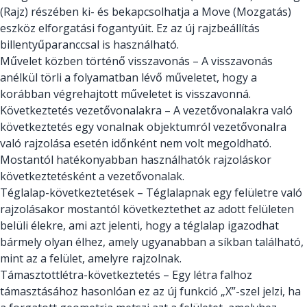
(Rajz) részében ki- és bekapcsolhatja a Move (Mozgatás)
eszköz elforgatási fogantyúit. Ez az új rajzbeállítás
billentyűparanccsal is használható.
Művelet közben történő visszavonás – A visszavonás
anélkül törli a folyamatban lévő műveletet, hogy a
korábban végrehajtott műveletet is visszavonná.
Következtetés vezetővonalakra – A vezetővonalakra való
következtetés egy vonalnak objektumról vezetővonalra
való rajzolása esetén időnként nem volt megoldható.
Mostantól hatékonyabban használhatók rajzoláskor
következtetésként a vezetővonalak.
Téglalap-következtetések – Téglalapnak egy felületre való
rajzolásakor mostantól következtethet az adott felületen
belüli élekre, ami azt jelenti, hogy a téglalap igazodhat
bármely olyan élhez, amely ugyanabban a síkban található,
mint az a felület, amelyre rajzolnak.
Támasztottlétra-következtetés – Egy létra falhoz
támasztásához hasonlóan ez az új funkció „X”-szel jelzi, ha