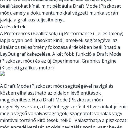
beállításokat kínál, mint például a Draft Mode (Piszkozat
mód), amely a dokumentumokkal végzett munka során
javítja a grafikus teljesítményt.
A részletek
A Preferences (Beállítások) új Performance (Teljesítmény)
lapja olyan beállításokat kínál, amelyek segítségével az
általános teljesítmény fokozása érdekében beállítható a
LayOut grafikakezelése. A két főbb funkció a Draft Mode
(Piszkozat mód) és az új Experimental Graphics Engine
(Kísérleti grafikus motor).
A Draft Mode (Piszkozat mód) segítségével navigálás
közben elhalasztható az oldalon lévő entitások
megjelenítése. Ha a Draft Mode (Piszkozat mód)
engedélyezve van, a LayOut egyszerűsített verziókat jelenít
meg a végső vonalvastagságok, szaggatott vonalak vagy
mintával történő kitöltések nélkül. Választhatja a piszkozat
mód engedélyezését az oldalnavigálás során, vagy be- és