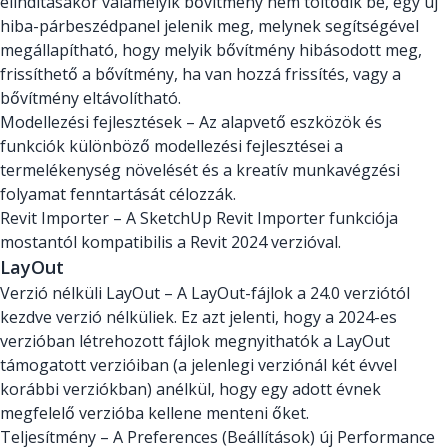
elindításakor valamelyik bővítmény nem töltődik be, egy új
hiba-párbeszédpanel jelenik meg, melynek segítségével
megállapítható, hogy melyik bővítmény hibásodott meg,
frissíthető a bővítmény, ha van hozzá frissítés, vagy a
bővítmény eltávolítható.
Modellezési fejlesztések – Az alapvető eszközök és
funkciók különböző modellezési fejlesztései a
termelékenység növelését és a kreatív munkavégzési
folyamat fenntartását célozzák.
Revit Importer – A SketchUp Revit Importer funkciója
mostantól kompatibilis a Revit 2024 verzióval.
LayOut
Verzió nélküli LayOut – A LayOut-fájlok a 24.0 verziótól
kezdve verzió nélküliek. Ez azt jelenti, hogy a 2024-es
verzióban létrehozott fájlok megnyithatók a LayOut
támogatott verzióiban (a jelenlegi verziónál két évvel
korábbi verziókban) anélkül, hogy egy adott évnek
megfelelő verzióba kellene menteni őket.
Teljesítmény – A Preferences (Beállítások) új Performance