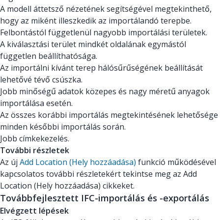
A modell áttetsző nézetének segítségével megtekinthető,
hogy az miként illeszkedik az importálandó terepbe.
Felbontástól függetlenül nagyobb importálási területek.
A kiválasztási terület mindkét oldalának egymástól
független beállíthatósága.
Az importálni kívánt terep hálósűrűségének beállítását
lehetővé tévő csúszka.
Jobb minőségű adatok közepes és nagy méretű anyagok
importálása esetén.
Az összes korábbi importálás megtekintésének lehetősége
minden későbbi importálás során.
Jobb címkekezelés.
További részletek
Az új
Add Location (Hely hozzáadása)
funkció működésével
kapcsolatos további részletekért tekintse meg az Add
Location (Hely hozzáadása) cikkeket.
Továbbfejlesztett IFC-importálás és -exportálás
Elvégzett lépések