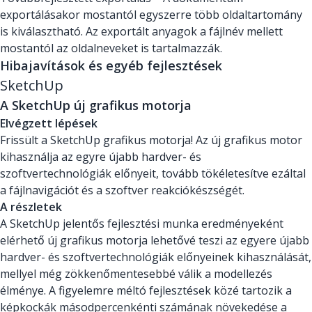
exportálásakor mostantól egyszerre több oldaltartomány
is kiválasztható. Az exportált anyagok a fájlnév mellett
mostantól az oldalneveket is tartalmazzák.
Hibajavítások és egyéb fejlesztések
SketchUp
A SketchUp új grafikus motorja
Elvégzett lépések
Frissült a SketchUp grafikus motorja! Az új grafikus motor
kihasználja az egyre újabb hardver- és
szoftvertechnológiák előnyeit, tovább tökéletesítve ezáltal
a fájlnavigációt és a szoftver reakciókészségét.
A részletek
A SketchUp jelentős fejlesztési munka eredményeként
elérhető új grafikus motorja lehetővé teszi az egyere újabb
hardver- és szoftvertechnológiák előnyeinek kihasználását,
mellyel még zökkenőmentesebbé válik a modellezés
élménye. A figyelemre méltó fejlesztések közé tartozik a
képkockák másodpercenkénti számának növekedése a