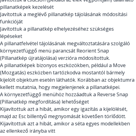
pillanatképek kezelését
Javítottuk a meglévő pillanatkép tájolásának módosítási
funkcióját
Javítottuk a pillanatkép elhelyezéséhez szükséges
lépéseket
A pillanatfelvétel tájolásának megváltoztatására szolgáló
környezetfüggő menü parancsát Reorient Snap
(Pillanatkép újratájolása) verzióra módosítottuk.
A pillanatképek bizonyos eszközökben, például a Move
(Mozgatás) eszközben tartózkodva mostantól bármely
kijelölt objektum esetén láthatók. Korábban az objektumra
kellett mutatnia, hogy megjelenjenek a pillanatképei.
A környezetfüggő menühöz hozzáadtuk a Reverse Snap
(Pillanatkép megfordítása) lehetőséget
Kijavítottuk azt a hibát, amikor egy igazítás a kijelölését,
majd az Esc billentyű megnyomását követően törlődött.
Kijavítottuk azt a hibát, amikor a séta egyes modellekben
az ellenkező irányba vitt