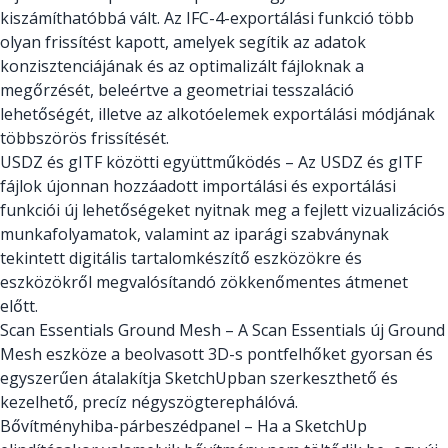
kiszámíthatóbbá vált. Az IFC-4-exportálási funkció több
olyan frissítést kapott, amelyek segítik az adatok
konzisztenciájának és az optimalizált fájloknak a
megőrzését, beleértve a geometriai tesszaláció
lehetőségét, illetve az alkotóelemek exportálási módjának
többszörös frissítését.
USDZ és gITF közötti együttműködés – Az USDZ és gITF
fájlok újonnan hozzáadott importálási és exportálási
funkciói új lehetőségeket nyitnak meg a fejlett vizualizációs
munkafolyamatok, valamint az iparági szabványnak
tekintett digitális tartalomkészítő eszközökre és
eszközökről megvalósítandó zökkenőmentes átmenet
előtt.
Scan Essentials Ground Mesh – A Scan Essentials új Ground
Mesh eszköze a beolvasott 3D-s pontfelhőket gyorsan és
egyszerűen átalakítja SketchUpban szerkeszthető és
kezelhető, precíz négyszögterephálóvá.
Bővítményhiba-párbeszédpanel – Ha a SketchUp