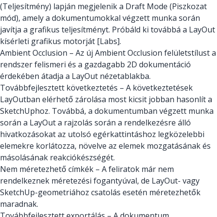
(Teljesítmény) lapján megjelenik a Draft Mode (Piszkozat
mód), amely a dokumentumokkal végzett munka során
javítja a grafikus teljesítményt. Próbáld ki továbbá a LayOut
kísérleti grafikus motorját [Labs].
Ambient Occlusion – Az új Ambient Occlusion felületstílust a
rendszer felismeri és a gazdagabb 2D dokumentáció
érdekében átadja a LayOut nézetablakba.
Továbbfejlesztett következtetés – A következtetések
LayOutban elérhető zárolása most kicsit jobban hasonlít a
SketchUphoz. Továbbá, a dokumentumban végzett munka
során a LayOut a rajzolás során a rendelkezésre álló
hivatkozásokat az utolsó egérkattintáshoz legközelebbi
elemekre korlátozza, növelve az elemek mozgatásának és
másolásának reakciókészségét.
Nem méretezhető címkék – A feliratok már nem
rendelkeznek méretezési fogantyúval, de LayOut- vagy
SketchUp-geometriához csatolás esetén méretezhetők
maradnak.
Továbbfejlesztett exportálás – A dokumentum