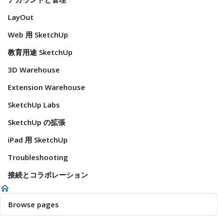
LayOut
Web 用 SketchUp
教育用途 SketchUp
3D Warehouse
Extension Warehouse
SketchUp Labs
SketchUp の拡張
iPad 用 SketchUp
Troubleshooting
接続とコラボレーション
Browse pages