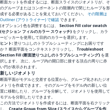
断面カットを作成するには、断面スライスのジオメトリが、そ
のグループまたはコンポーネントの階層内で閉じたループを形
成する必要があることを覚えておいてください。
その階層は
Outliner (アウトライナー) で確認
できます。
(オプション) 色を調整するには、
Section Fill color swatch
(セクション フィルのカラー スウォッチ)
をクリックし、カラ
ーピッカーを使用して目的のカラーを選択します。
ヒント:
塗りつぶしのトラブルシューティングにお困りです
か？ 断面平面をコンテキストクリックし、
Troubleshoot
Section Fill (断面塗りつぶしのトラブルシューティング)
を選
択します。 次に、ループ内の開口部に接する頂点の周りに赤
い円が表示されます。
新しいジオメトリ
断面平面がモデルと交差する位置から、グループ化されたジオ
メトリを作成できます。 そのグループをモデル内の新しい位
置に移動したり、グループを分解して、ジオメトリを使用して
モデルを分割したりできます。
この方法でジオメトリを作成するには、断面平面を右クリック
し、
Create Group from Slice (スライスからグループを作